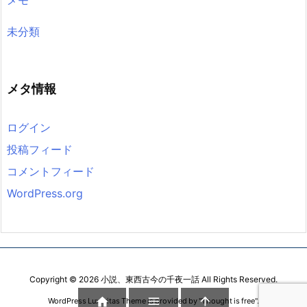
未分類
メタ情報
ログイン
投稿フィード
コメントフィード
WordPress.org
Copyright ©
2026
小説、東西古今の千夜一話
All Rights Reserved.



WordPress Luxeritas Theme is provided by "
Thought is free
".