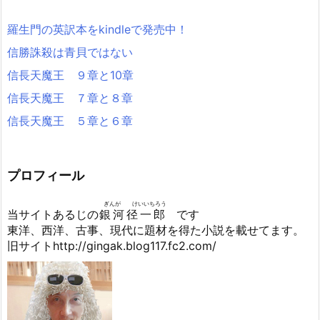
羅生門の英訳本をkindleで発売中！
信勝誅殺は青貝ではない
信長天魔王 ９章と10章
信長天魔王 ７章と８章
信長天魔王 ５章と６章
プロフィール
ぎんが けいいちろう
当サイトあるじの
銀河径一郎
です
東洋、西洋、古事、現代に題材を得た小説を載せてます。
旧サイトhttp://gingak.blog117.fc2.com/