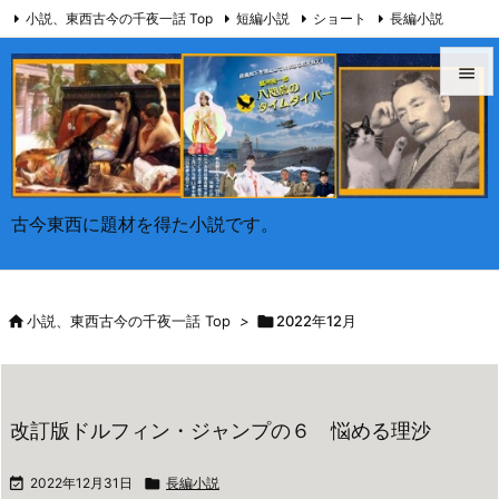
小説、東西古今の千夜一話 Top
短編小説
ショート
長編小説

中編小説
メモ
未分類
コメント
Feedly
RSS


メニュ

サイド
古今東西に題材を得た小説です。

前へ


小説、東西古今の千夜一話 Top
>

2022年12月
次へ

検索
改訂版ドルフィン・ジャンプの６ 悩める理沙

2022年12月31日

長編小説